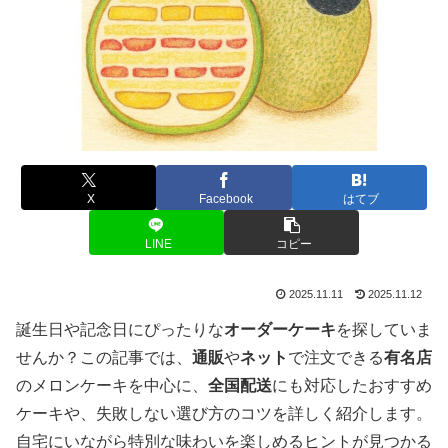
X
Facebook
はてブ
LINE
コピー
2025.11.11
2025.11.12
誕生日や記念日にぴったりな
オーダーケーキ
を探していま
せんか？この記事では、
通販
や
ネット
で注文できる
有名店
のメロンケーキを中心に、
全国配送
にも対応したおすすめ
ケーキや、失敗しない選び方のコツを詳しく紹介します。
自宅にいながら特別な味わいを楽しめるヒントが見つかる