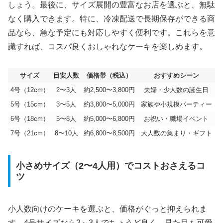
しょう。最後に、サイズ展開の豊富なお店を選ぶと、無駄
なく購入できます。特に、冷凍配送で長期保存ができる商
品なら、急な予定にも対応しやすく便利です。これらを意
識すれば、コスパ良くおしゃれなケーキを楽しめます。
サイズ
目安人数
価格帯（税込）
おすすめシーン
4号（12cm）
2〜3人
約2,500〜3,800円
夫婦・少人数の誕生日
5号（15cm）
3〜5人
約3,800〜5,000円
家族や小規模パーティー
6号（18cm）
5〜8人
約5,000〜6,800円
お祝い・職場イベント
7号（21cm）
8〜10人
約6,800〜8,500円
大人数の集まり・ギフト
小さめサイズ（2〜4人用）でコストおさえるコ
ツ
小人数向けのケーキを選ぶと、価格がぐっと抑えられま
す。4号サイズなら2～3人でちょうど良く、見た目も可愛