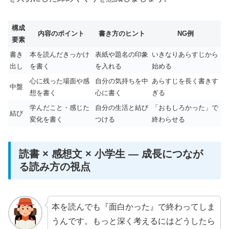
構成
内容のポイント
書き方のヒント
NG例
要素
書き
本を読んだきっかけ
表紙や題名の印象
いきなりあらすじから
出し
を書く
を入れる
始める
心に残った場面や感
自分の気持ちを中
あらすじを長く書きす
中盤
想を書く
心に書く
ぎる
学んだこと・感じた
自分の生活と結び
「おもしろかった」で
結び
変化を書く
つける
終わらせる
読書 × 感想文 × 小学生 — 成長につなが
る読み方の視点
本を読んでも『面白かった』で終わってしま
うんです。もっと深く考えるにはどうしたら