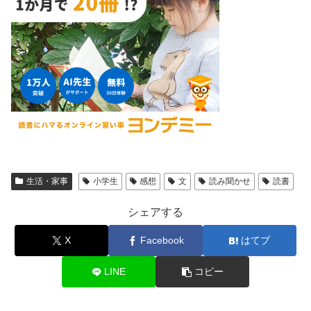
生活・家事
小学生
感想
文
読み聞かせ
読書
シェアする
X
Facebook
はてブ
LINE
コピー