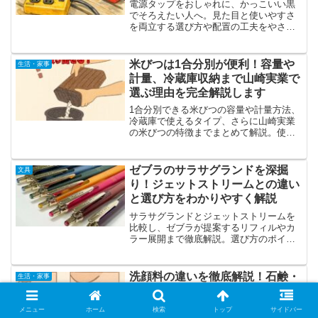
電源タップをおしゃれに、かっこいい黒
でそろえたい人へ。見た目と使いやすさ
を両立する選び方や配置の工夫をやさし
く解説します。
米びつは1合分別が便利！容量や
生活・家事
計量、冷蔵庫収納まで山崎実業で
選ぶ理由を完全解説します
1合分別できる米びつの容量や計量方法、
冷蔵庫で使えるタイプ、さらに山崎実業
の米びつの特徴までまとめて解説。使い
やすい米びつ選びのポイントが分かる内
容です。
ゼブラのサラサグランドを深掘
文具
り！ジェットストリームとの違い
と選び方をわかりやすく解説
サラサグランドとジェットストリームを
比較し、ゼブラが提案するリフィルやカ
ラー展開まで徹底解説。選び方のポイン
トがよくわかります。
洗顔料の違いを徹底解説！石鹸・
生活・家事
メイク落とし・酵素配合の洗顔料
EXOの使い分けと代用方法
メニュー
ホーム
検索
トップ
サイドバー