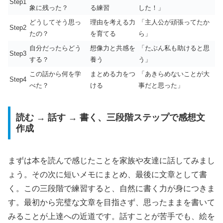
Step1
象に残った？
る練習
した！」
どうしてそう思っ
理由を考える力
「主人公が頑張ってたか
Step2
たの？
を育てる
ら」
自分だったらどう
想像力と共感を
「たぶん私も助けると思
Step3
する？
養う
う」
この話から何を学
まとめる力をつ
「あきらめないことが大
Step4
べた？
ける
事だと思った」
読む → 話す → 書く、三段階ステップで感想文
作成
まずは本を読んで感じたことを家族や友達に話してみまし
ょう。その次に短いメモにまとめ、最後に文章として書
く。この三段階で練習すると、自然に書く力が身につきま
す。最初から完璧な文章を目指さず、思ったままを書いて
みることが上達への近道です。話すことが苦手でも、絵を