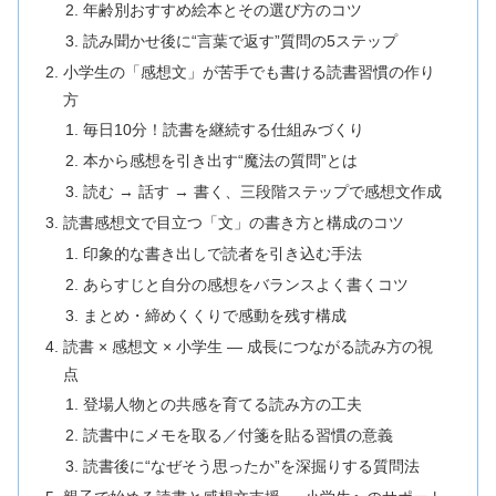
年齢別おすすめ絵本とその選び方のコツ
読み聞かせ後に“言葉で返す”質問の5ステップ
小学生の「感想文」が苦手でも書ける読書習慣の作り
方
毎日10分！読書を継続する仕組みづくり
本から感想を引き出す“魔法の質問”とは
読む → 話す → 書く、三段階ステップで感想文作成
読書感想文で目立つ「文」の書き方と構成のコツ
印象的な書き出しで読者を引き込む手法
あらすじと自分の感想をバランスよく書くコツ
まとめ・締めくくりで感動を残す構成
読書 × 感想文 × 小学生 — 成長につながる読み方の視
点
登場人物との共感を育てる読み方の工夫
読書中にメモを取る／付箋を貼る習慣の意義
読書後に“なぜそう思ったか”を深掘りする質問法