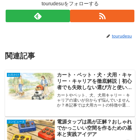
tourudesuをフォローする
tourudesu
関連記事
カート・ペット・犬・犬用・キャ
お出かけ
リー・キャリアを徹底解説｜初心
者でも失敗しない選び方と使い分
け
カートやペット、犬、犬用キャリー・キ
ャリアの違いが分からず悩んでいません
か？本記事では犬用カートの特徴や選び
方、生活に合った使い分けを分かりやす
く解説。移動の不安を減らしたい飼い主
に役立つ情報をまとめました。
電源タップは黒が正解？おしゃれ
コンピュータ
でかっこいい空間を作るための基
本と実践アイデア