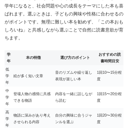
学年になると、社会問題や心の成長をテーマにした本も喜
ばれます。選ぶときは、子どもの興味や性格に合わせるの
がポイントです。無理に難しい本を勧めず、「この本おも
しろいね」と共感しながら選ぶことで自然に読書意欲が育
ちます。
学
おすすめの読
本の特徴
選び方のポイント
年
書時間目安
低
音のリズムや繰り返し
1回10〜15分程
学
絵が多く短い文章
表現が楽しい本
度
年
中
登場人物の感情に共感
内容を一緒に話しなが
1回15〜20分程
学
できる物語
ら読む
度
年
高
物語に深みがあり考え
自分の興味に合うジャ
1回20〜30分程
学
させられる内容
ンルを選ぶ
度
年