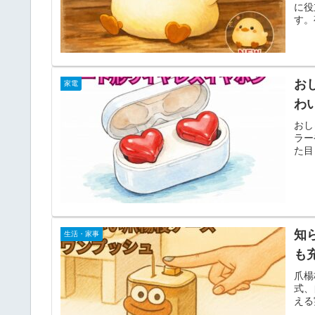
に役
す。
お
家電
わ
おし
ラー
た目
知
生活・家事
も
爪楊
式、
える