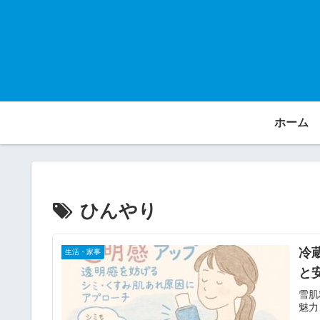
ホーム
ひんやり
冷
生活・家事
と
雪肌
魅力