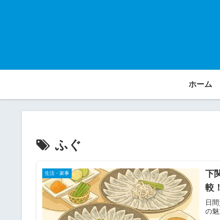
ホーム
ふぐ
下
生活・家事
較
日間
の魅