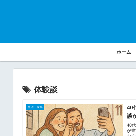
ホーム
体験談
4
生活・家事
談
40
が豊
む方