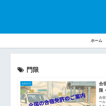
ホーム
門限
合
お出かけ
限
合宿
ール
をわ