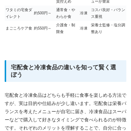
質控えめ
ューが豊富
ワタミの宅食ダ
通常食・や
コスパ良好・バラン
約500円～
冷凍
イレクト
わらか食
ス重視
介護食・制
栄養士監修・塩分調
まごころケア食
約550円～
冷凍
限食
整あり
宅配食と冷凍食品の違いを知って賢く選
ぼう
宅配食と冷凍食品はどちらも手軽に食事を楽しめる方法で
すが、実は目的や仕組みが少し違います。宅配食は栄養バ
ランスを考えたメニューが自宅に届き、冷凍食品はスーパ
ーなどで購入して好きなタイミングで食べられるのが特徴
です。それぞれのメリットを理解することで、自分に合っ