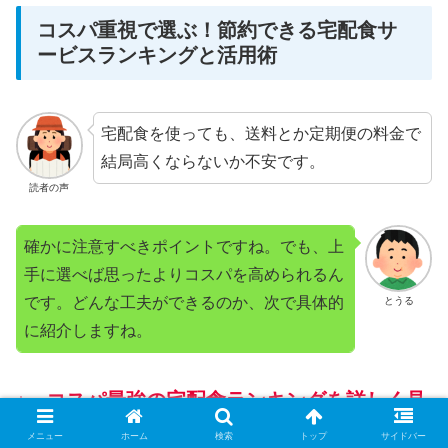
コスパ重視で選ぶ！節約できる宅配食サ
ービスランキングと活用術
宅配食を使っても、送料とか定期便の料金で
結局高くならないか不安です。
読者の声
確かに注意すべきポイントですね。でも、上
手に選べば思ったよりコスパを高められるん
です。どんな工夫ができるのか、次で具体的
とうる
に紹介しますね。
↓ コスパ最強の宅配食ランキングを詳しく見
る ↓
メニュー
ホーム
検索
トップ
サイドバー