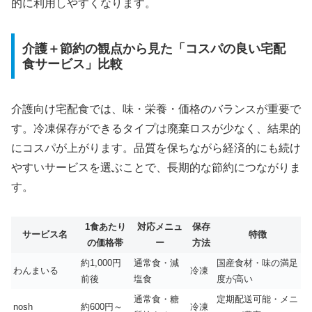
的に利用しやすくなります。
介護＋節約の観点から見た「コスパの良い宅配
食サービス」比較
介護向け宅配食では、味・栄養・価格のバランスが重要で
す。冷凍保存ができるタイプは廃棄ロスが少なく、結果的
にコスパが上がります。品質を保ちながら経済的にも続け
やすいサービスを選ぶことで、長期的な節約につながりま
す。
1食あたり
対応メニュ
保存
サービス名
特徴
の価格帯
ー
方法
約1,000円
通常食・減
国産食材・味の満足
わんまいる
冷凍
前後
塩食
度が高い
通常食・糖
定期配送可能・メニ
nosh
約600円～
冷凍