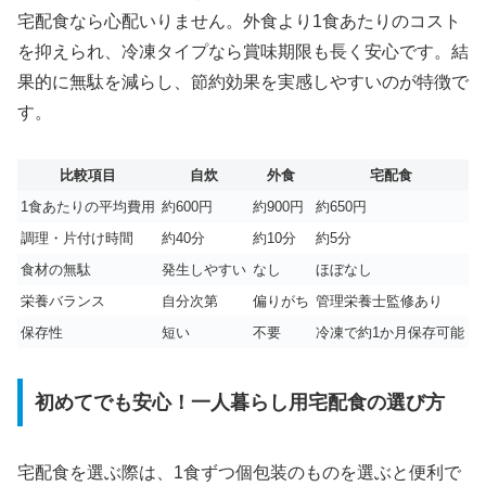
宅配食なら心配いりません。外食より1食あたりのコスト
を抑えられ、冷凍タイプなら賞味期限も長く安心です。結
果的に無駄を減らし、節約効果を実感しやすいのが特徴で
す。
比較項目
自炊
外食
宅配食
1食あたりの平均費用
約600円
約900円
約650円
調理・片付け時間
約40分
約10分
約5分
食材の無駄
発生しやすい
なし
ほぼなし
栄養バランス
自分次第
偏りがち
管理栄養士監修あり
保存性
短い
不要
冷凍で約1か月保存可能
初めてでも安心！一人暮らし用宅配食の選び方
宅配食を選ぶ際は、1食ずつ個包装のものを選ぶと便利で