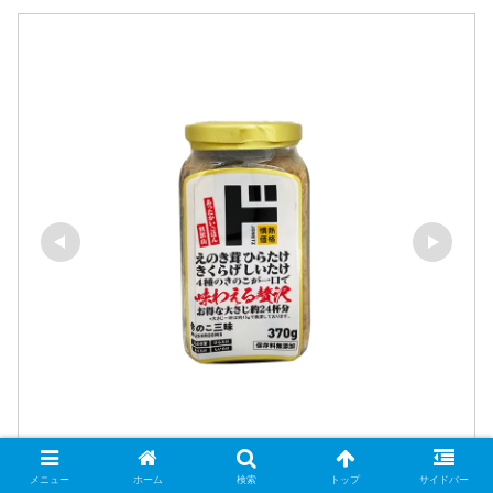
きのこ三昧 370g×1個 えのき ひらたけ きくら
メニュー
ホーム
検索
トップ
サイドバー