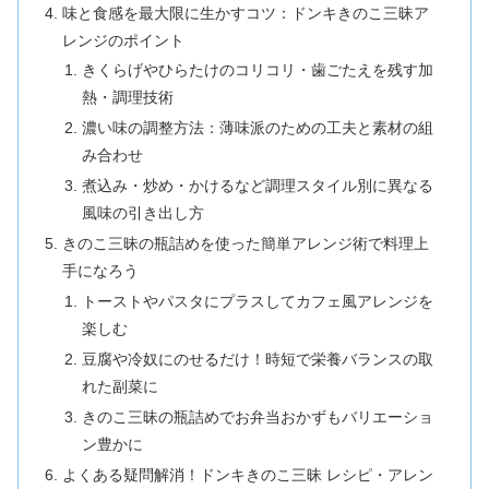
味と食感を最大限に生かすコツ：ドンキきのこ三昧ア
レンジのポイント
きくらげやひらたけのコリコリ・歯ごたえを残す加
熱・調理技術
濃い味の調整方法：薄味派のための工夫と素材の組
み合わせ
煮込み・炒め・かけるなど調理スタイル別に異なる
風味の引き出し方
きのこ三昧の瓶詰めを使った簡単アレンジ術で料理上
手になろう
トーストやパスタにプラスしてカフェ風アレンジを
楽しむ
豆腐や冷奴にのせるだけ！時短で栄養バランスの取
れた副菜に
きのこ三昧の瓶詰めでお弁当おかずもバリエーショ
ン豊かに
よくある疑問解消！ドンキきのこ三昧 レシピ・アレン