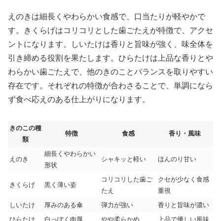
えのきは細長くやわらかい食感で、口当たりが軽やかで
す。きくらげはコリコリとした歯ごたえが特徴で、アクセ
ントになります。しいたけは香りと旨味が強く、味全体を
引き締める役割を果たします。ひらたけは上品な香りとや
わらかい歯ごたえで、他のきのことバランスを取りやすい
存在です。それぞれの特徴が合わさることで、単調になら
ず食べ応えのある仕上がりになります。
きのこの種
特徴
食感
香り・風味
類
細長くやわらかい
えのき
シャキッと軽い
ほんのり甘い
形状
コリコリした歯ご
クセが少なく食感
きくらげ
黒く薄い姿
たえ
重視
しいたけ
厚みのある傘
弾力が強い
香りと旨味が濃い
ひらたけ
白っぽく肉厚
やや柔らかめ
上品で優しい風味