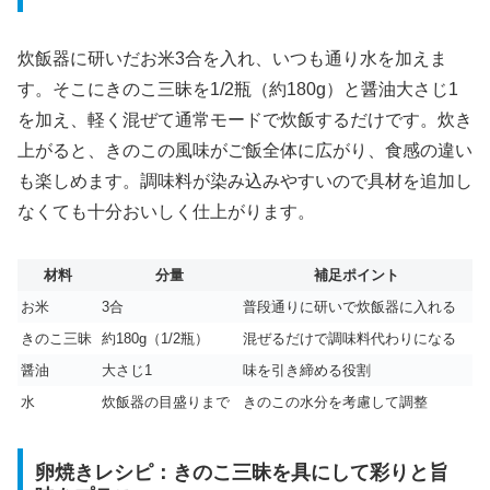
炊飯器に研いだお米3合を入れ、いつも通り水を加えま
す。そこにきのこ三昧を1/2瓶（約180g）と醤油大さじ1
を加え、軽く混ぜて通常モードで炊飯するだけです。炊き
上がると、きのこの風味がご飯全体に広がり、食感の違い
も楽しめます。調味料が染み込みやすいので具材を追加し
なくても十分おいしく仕上がります。
材料
分量
補足ポイント
お米
3合
普段通りに研いで炊飯器に入れる
きのこ三昧
約180g（1/2瓶）
混ぜるだけで調味料代わりになる
醤油
大さじ1
味を引き締める役割
水
炊飯器の目盛りまで
きのこの水分を考慮して調整
卵焼きレシピ：きのこ三昧を具にして彩りと旨