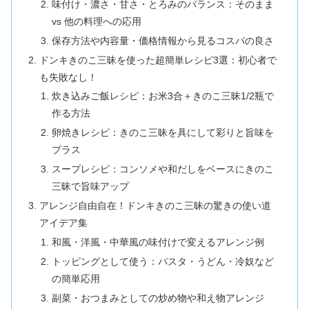
味付け・濃さ・甘さ・とろみのバランス：そのまま
vs 他の料理への応用
保存方法や内容量・価格情報から見るコスパの良さ
ドンキきのこ三昧を使った超簡単レシピ3選：初心者で
も失敗なし！
炊き込みご飯レシピ：お米3合＋きのこ三昧1/2瓶で
作る方法
卵焼きレシピ：きのこ三昧を具にして彩りと旨味を
プラス
スープレシピ：コンソメや和だしをベースにきのこ
三昧で旨味アップ
アレンジ自由自在！ドンキきのこ三昧の驚きの使い道
アイデア集
和風・洋風・中華風の味付けで変えるアレンジ例
トッピングとして使う：パスタ・うどん・冷奴など
の簡単応用
副菜・おつまみとしての炒め物や和え物アレンジ