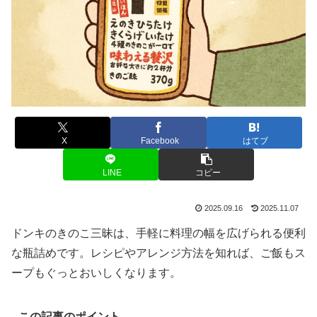
X
Facebook
はてブ
LINE
コピー
2025.09.16
2025.11.07
ドンキのきのこ三昧は、手軽に料理の幅を広げられる便利
な瓶詰めです。レシピやアレンジ方法を知れば、ご飯もス
ープもぐっとおいしくなります。
この記事のポイント