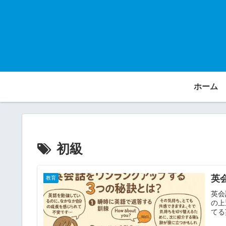
ホーム
初級
英
教育
英会
の上
てる