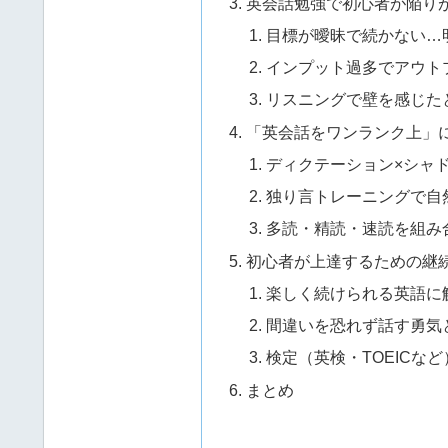
英会話勉強で初心者が陥り
目標が曖昧で続かない…
インプット過多でアウト
リスニングで壁を感じた
「英会話をワンランク上」
ディクテーション×シャ
独り言トレーニングで自
多読・精読・速読を組み
初心者が上達するための継
楽しく続けられる英語に
間違いを恐れず話す勇気
検定（英検・TOEICな
まとめ