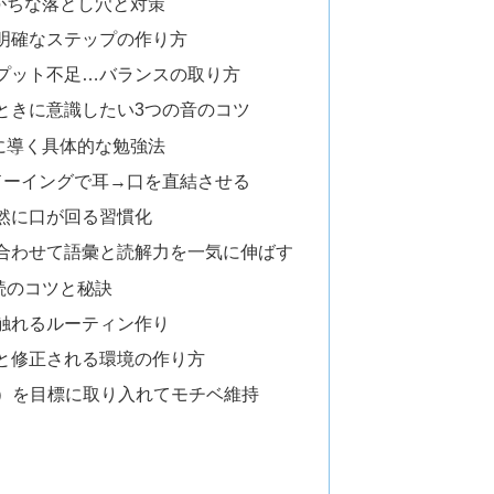
がちな落とし穴と対策
明確なステップの作り方
プット不足…バランスの取り方
ときに意識したい3つの音のコツ
に導く具体的な勉強法
ドーイングで耳→口を直結させる
然に口が回る習慣化
合わせて語彙と読解力を一気に伸ばす
続のコツと秘訣
触れるルーティン作り
と修正される環境の作り方
ど）を目標に取り入れてモチベ維持