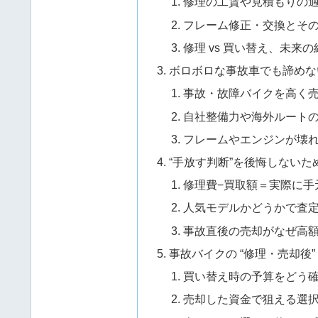
修理の工賃や見積もりの
フレーム修正・交換とそ
修理 vs 買い替え、未来
ボロボロな事故車でも諦めな
事故・故障バイクを高く売る
自社整備力や海外ルート
フレームやエンジンが壊
“手放す判断”を後悔しない
修理費−買取額＝実際に手
人気モデルかどうかで査
事故直後の売却がなぜ高
事故バイクの “修理・売却後
買い替え時の予算をどう
売却した資金で狙える選