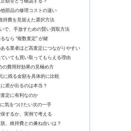
適正額をどう確認する？
の他部品の修理コストの違い
の維持費を見据えた選択方法
いで、手放すための賢い買取方法
なら “複数査定” が鍵
のある業者ほど高査定につながりやすい
れていても買い取ってもらえる理由
ための費用対効果の見極め方
元に残る金額を具体的に比較
定に差が出るのは本当？
額査定に有利なのか
” に気をつけたい次の一手
確保するか、実例で考える
択肢、維持費との兼ね合いは？