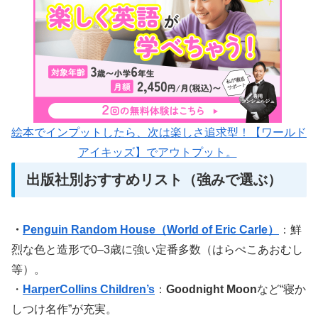
絵本でインプットしたら、次は楽しさ追求型！【ワールド
アイキッズ】でアウトプット。
出版社別おすすめリスト（強みで選ぶ）
・
Penguin Random House（World of Eric Carle）
：鮮
烈な色と造形で0–3歳に強い定番多数（はらぺこあおむし
等）。
・
HarperCollins Children’s
：
Goodnight Moon
など“寝か
しつけ名作”が充実。