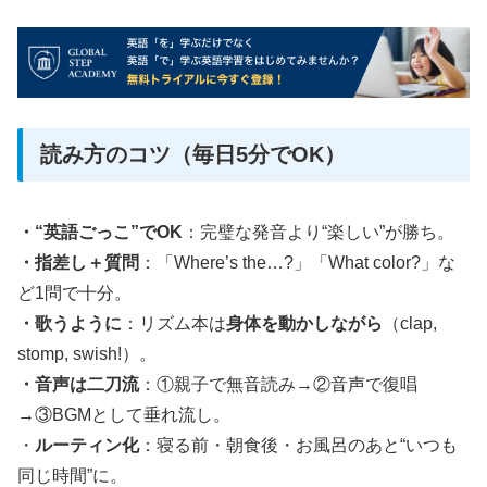
読み方のコツ（毎日5分でOK）
・“英語ごっこ”でOK
：完璧な発音より“楽しい”が勝ち。
・指差し＋質問
：「Where’s the…?」「What color?」な
ど1問で十分。
・歌うように
：リズム本は
身体を動かしながら
（clap,
stomp, swish!）。
・音声は二刀流
：①親子で無音読み→②音声で復唱
→③BGMとして垂れ流し。
・
ルーティン化
：寝る前・朝食後・お風呂のあと“いつも
同じ時間”に。