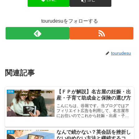
tourudesuをフォローする
tourudesu
関連記事
【ＦＰが解説】名古屋の妊娠・出
保険
産・子育て助成金と保険の選び方
こんにちは、谷堀です。当ブログではア
フィリエイト広告を利用して、名古屋市
にお住いのでこれから妊娠・出産・子育
てを迎えるママ・パパへのメッセージで
す。私も最初は「何をいつどこに申
請？」で頭がいっぱいでした。ポイント
なんで続かない？英会話を挫折し
教育
は公的支援で土台を作り、保険...
ないやめない方法と継続するコ