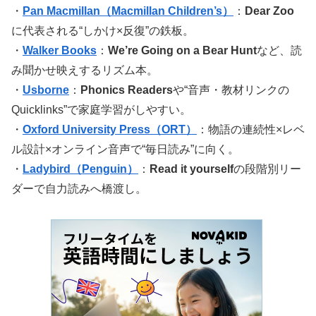
・
Pan Macmillan（Macmillan Children’s）
：
Dear Zoo
に代表される“しかけ×反復”の鉄板。
・
Walker Books
：
We’re Going on a Bear Hunt
など、読
み聞かせ映えするリズム本。
・
Usborne
：
Phonics Readers
や“音声・教材リンクの
Quicklinks”で家庭学習がしやすい。
・
Oxford University Press（ORT）
：物語の連続性×レベ
ル設計×オンライン音声で“毎日読み”に向く。
・
Ladybird（Penguin）
：
Read it yourself
の段階別リー
ダーで自力読みへ橋渡し。