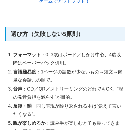
ゲームでアウトプット！
選び方（失敗しない5原則）
フォーマット
：0–3歳はボード／しかけ中心、4歳以
降はペーパーバック併用。
言語難易度
：1ページの語数が少ないもの→短文→簡
単な会話…の順で。
音声
：CD／QR／ストリーミングのどれでもOK。“親
の発音負担を減らす”が目的。
反復・韻
：同じ表現が繰り返される本は“覚えて言い
たくなる”。
親が楽しめるか
：読み手が楽しむと子も乗ってきま