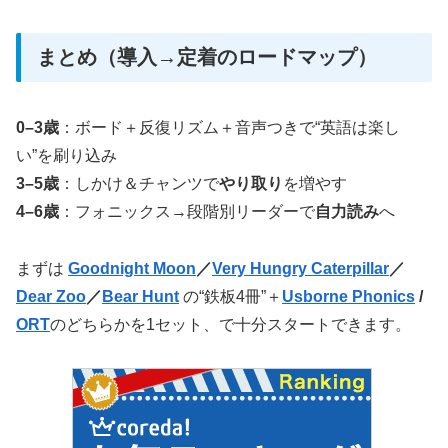
まとめ（導入→定着のロードマップ）
0–3歳
：ボード＋反復リズム＋音声つきで“英語は楽し
い”を刷り込み
3–5歳
：しかけ＆チャンツで
やり取り
を増やす
4–6歳
：フォニックス→段階別リーダーで
自力読み
へ
まずは
Goodnight Moon
／
Very Hungry Caterpillar
／
Dear Zoo
／
Bear Hunt
の“鉄板4冊”＋
Usborne Phonics
/
ORT
のどちらかを1セット、で十分スタートできます。