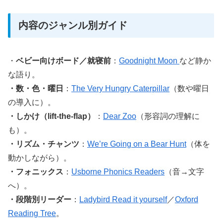
内容のジャンル別ガイド
・
ベビー向けボード／就寝前
：
Goodnight Moon
など静か
な語り。
・数・色・曜日
：
The Very Hungry Caterpillar
（数や曜日
の導入に）。
・しかけ（lift-the-flap）
：
Dear Zoo
（形容詞の理解に
も）。
・リズム・チャンツ
：
We’re Going on a Bear Hunt
（体を
動かしながら）。
・フォニックス
：
Usborne Phonics Readers
（音→文字
へ）。
・段階別リーダー
：
Ladybird Read it yourself
／
Oxford
Reading Tree
。