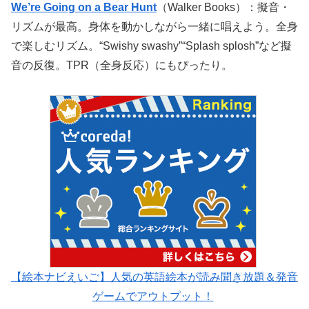
We’re Going on a Bear Hunt
（Walker Books）：擬音・
リズムが最高。身体を動かしながら一緒に唱えよう。全身
で楽しむリズム。“Swishy swashy”“Splash splosh”など擬
音の反復。TPR（全身反応）にもぴったり。
【絵本ナビえいご】人気の英語絵本が読み聞き放題＆発音
ゲームでアウトプット！