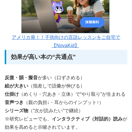
アメリカ発！！子供向けの言語レッスンをご自宅で
【NovaKid】
効果が高い本の“共通点”
反復・韻・擬音
が多い（口ずさめる）
絵が大きい
（指差しで語彙が伸びる）
仕掛け
（めくり・穴あき・立体）で“やり取り”が生まれる
音声つき
（親の負担↓・耳からのインプット↑）
シリーズ物
（“次が読みたい”で継続）
※研究レビューでも、
インタラクティブ（対話的）読み
が
効果を高めると示唆されています。