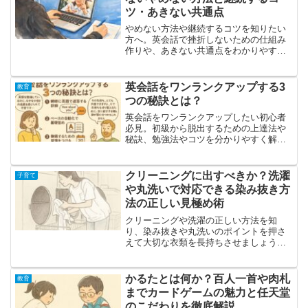
ツ・あきない共通点
やめない方法や継続するコツを知りたい
方へ。英会話で挫折しないための仕組み
作りや、あきない共通点をわかりやすく
解説します。無理なく続けるヒントをま
とめました。
英会話をワンランクアップする3
教育
つの秘訣とは？
英会話をワンランクアップしたい初心者
必見。初級から脱出するための上達法や
秘訣、勉強法やコツを分かりやすく解
説。自然に自信を持てる英会話力へ導き
ます。
クリーニングに出すべきか？洗濯
子育て
や丸洗いで対応できる染み抜き方
法の正しい見極め術
クリーニングや洗濯の正しい方法を知
り、染み抜きや丸洗いのポイントを押さ
えて大切な衣類を長持ちさせましょう。
家庭でできる工夫とプロに任せる見極め
を紹介します。
かるたとは何か？百人一首や肉札
教育
までカードゲームの魅力と任天堂
のこだわりを徹底解説