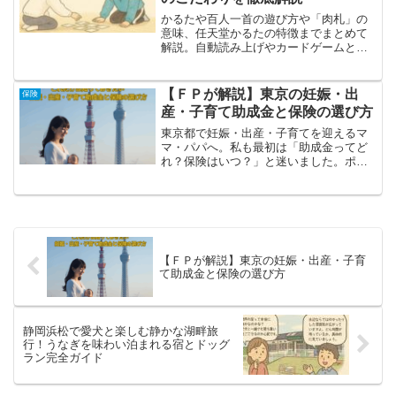
かるたや百人一首の遊び方や「肉札」の
意味、任天堂かるたの特徴までまとめて
解説。自動読み上げやカードゲームとし
ての魅力を知りたい人に向けて分かりや
すく紹介します。
【ＦＰが解説】東京の妊娠・出
保険
産・子育て助成金と保険の選び方
東京都で妊娠・出産・子育てを迎えるマ
マ・パパへ。私も最初は「助成金ってど
れ？保険はいつ？」と迷いました。ポイ
ントは都や区の助成で土台をつくり、保
険で足りない部分を補うこと。健診助
成、出産育児一時金、子育て応援交付
金、児童手当、就学援助や奨学金といっ
た制度を、医療・収入保障・学資保険と
組み合わせると安心です。本記事では妊
【ＦＰが解説】東京の妊娠・出産・子育
娠判明から大学まで、東京都で使える制
て助成金と保険の選び方
度と保険の使い分けを時系列でやさしく
解説します。
静岡浜松で愛犬と楽しむ静かな湖畔旅
行！うなぎを味わい泊まれる宿とドッグ
ラン完全ガイド