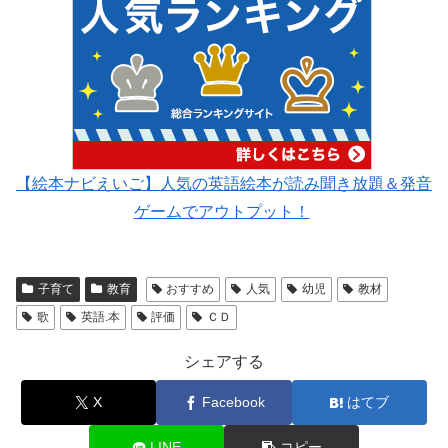
【絵本ナビえいご】人気の英語絵本が読み聞き放題＆発音
ゲームでアウトプット！
子育て
教育
おすすめ
人気
幼児
教材
歌
英語.本
評価
ＣＤ
シェアする
X
Facebook
はてブ
LINE
コピー