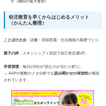
す（継続の最大要因）
幼児教育を早くからはじめるメリット
（かんたん整理）
ことばの土台
：語彙・音韻意識・文法感覚の基礎づくり。
親子の絆
：スキンシップ＋対話で自己肯定感UP。
学習習慣
：毎日の5分が“読むのが当たり前”に。
→ AAPや複数のメタ分析でも
読み聞かせの有効性
が報告
されています。