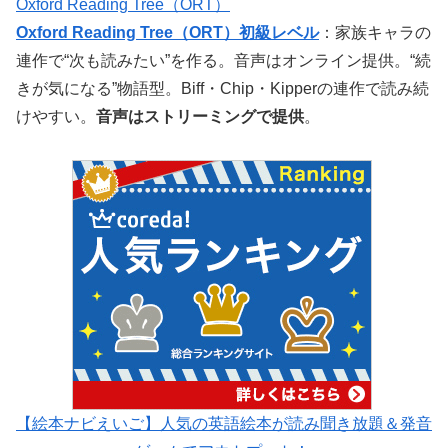
Oxford Reading Tree（ORT）
Oxford Reading Tree（ORT）初級レベル
：家族キャラの
連作で“次も読みたい”を作る。音声はオンライン提供。“続
きが気になる”物語型。Biff・Chip・Kipperの連作で読み続
けやすい。
音声はストリーミングで提供
。
【絵本ナビえいご】人気の英語絵本が読み聞き放題＆発音